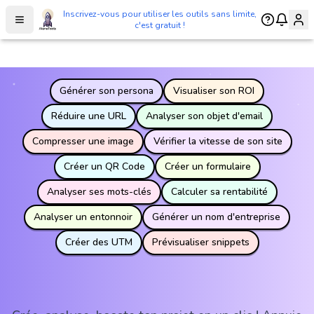
Inscrivez-vous pour utiliser les outils sans limite,
Inscrivez-vous pour utiliser les outils sans limite,
Toggle Sidebar
Toggle Sidebar
c'est gratuit !
c'est gratuit !
Générer son persona
Visualiser son ROI
Réduire une URL
Analyser son objet d'email
Compresser une image
Vérifier la vitesse de son site
Créer un QR Code
Créer un formulaire
Analyser ses mots-clés
Calculer sa rentabilité
Analyser un entonnoir
Générer un nom d'entreprise
Créer des UTM
Prévisualiser snippets