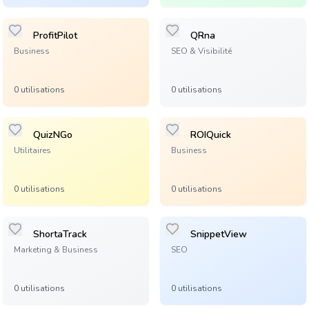
ProfitPilot
QRna
Business
SEO & Visibilité
0
utilisation
s
0
utilisation
s
QuizNGo
ROIQuick
Utilitaires
Business
0
utilisation
s
0
utilisation
s
ShortaTrack
SnippetView
Marketing & Business
SEO
0
utilisation
s
0
utilisation
s