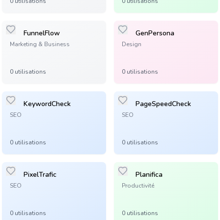
0
utilisation
s
0
utilisation
s
FunnelFlow
GenPersona
Marketing & Business
Design
0
utilisation
s
0
utilisation
s
KeywordCheck
PageSpeedCheck
SEO
SEO
0
utilisation
s
0
utilisation
s
PixelTrafic
Planifica
SEO
Productivité
0
utilisation
s
0
utilisation
s