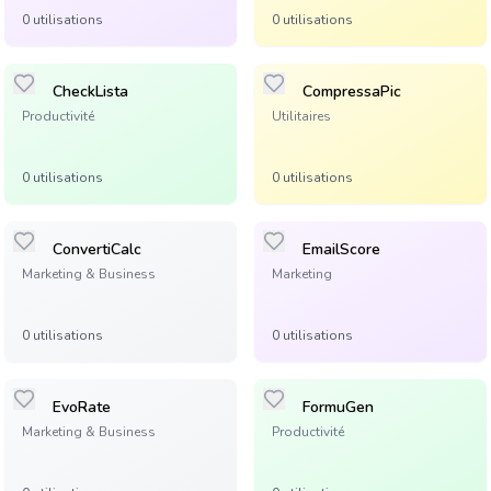
0
utilisation
s
0
utilisation
s
CheckLista
CompressaPic
Productivité
Utilitaires
0
utilisation
s
0
utilisation
s
ConvertiCalc
EmailScore
Marketing & Business
Marketing
0
utilisation
s
0
utilisation
s
EvoRate
FormuGen
Marketing & Business
Productivité