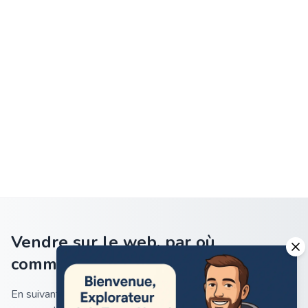
Vendre sur le web, par où
commencer ?
En suivant ces étapes clairement énoncées, vous serez en